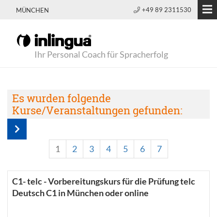
+49 89 2311530
MÜNCHEN
Ihr Personal Coach für Spracherfolg
Es wurden folgende
Kurse/Veranstaltungen gefunden:
1
2
3
4
5
6
7
C1- telc - Vorbereitungskurs für die Prüfung telc
Deutsch C1 in München oder online