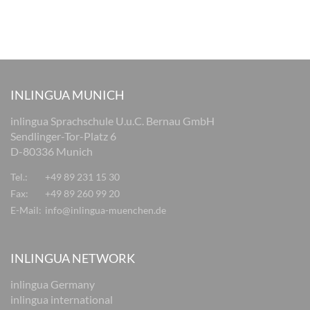
INLINGUA MUNICH
inlingua Sprachschule U.u.C. Bernau GmbH
Sendlinger-Tor-Platz 6
D-80336 Munich
Tel.:
+49 89 231 15 30
Fax:
+49 89 260 99 20
E-Mail:
info@inlingua-muenchen.de
INLINGUA NETWORK
inlingua Germany
inlingua international