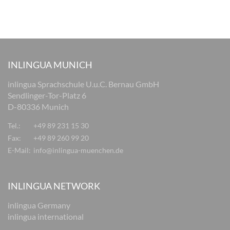
INLINGUA MUNICH
inlingua Sprachschule U.u.C. Bernau GmbH
Sendlinger-Tor-Platz 6
D-80336 Munich
Tel.:
+49 89 231 15 30
Fax:
+49 89 260 99 20
E-Mail:
info@inlingua-muenchen.de
INLINGUA NETWORK
inlingua Germany
inlingua international