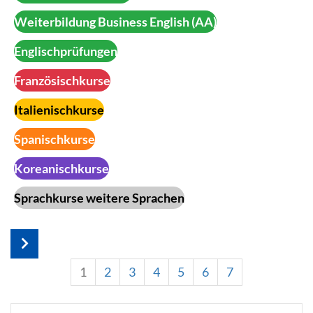
Weiterbildung Business English (AA)
Englischprüfungen
Französischkurse
Italienischkurse
Spanischkurse
Koreanischkurse
Sprachkurse weitere Sprachen
1
2
3
4
5
6
7