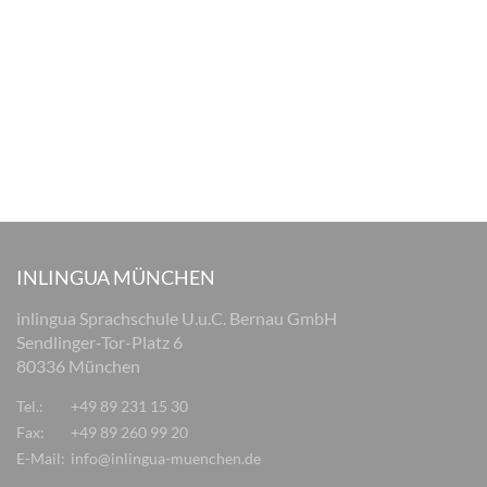
INLINGUA MÜNCHEN
inlingua Sprachschule U.u.C. Bernau GmbH
Sendlinger-Tor-Platz 6
80336 München
Tel.:
+49 89 231 15 30
Fax:
+49 89 260 99 20
E-Mail:
info@inlingua-muenchen.de