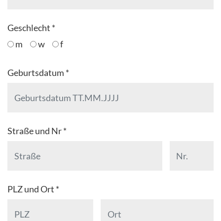
Geschlecht *
m
w
f
Geburtsdatum *
Straße und Nr *
PLZ und Ort *