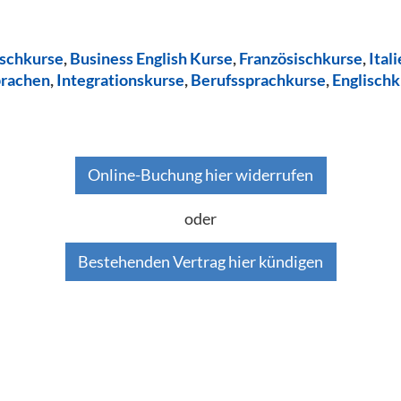
ischkurse
,
Business English Kurse
,
Französischkurse
,
Ital
prachen
,
Integrationskurse
,
Berufssprachkurse
,
Englischk
Online-Buchung hier widerrufen
oder
Bestehenden Vertrag hier kündigen