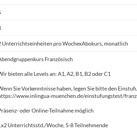
5
8
2 Unterrichtseinheiten pro WochexAbokurs, monatlich
Abendgruppenkurs Französisch
Wir bieten alle Levels an: A1, A2, B1, B2 oder C1
Wenn Sie Vorkenntnisse haben, legen Sie bitte den Einstuf
https://www.inlingua-muenchen.de/einstufungstest/franz
Präsenz- oder Online-Teilnahme möglich
1x2 Unterrichtsstd./Woche, 5-8 Teilnehmende