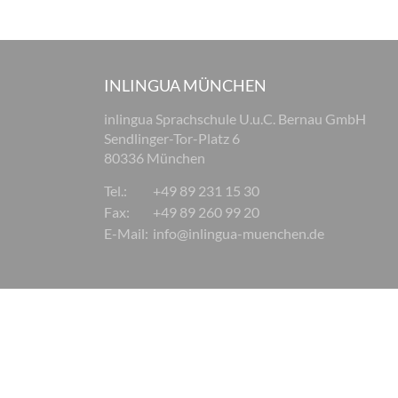
INLINGUA MÜNCHEN
inlingua Sprachschule U.u.C. Bernau GmbH
Sendlinger-Tor-Platz 6
80336 München
Tel.:
+49 89 231 15 30
Fax:
+49 89 260 99 20
E-Mail:
info@inlingua-muenchen.de
© 2026 inlingua München
Impressum
AGB
Datensc