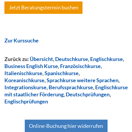
Jetzt Beratungstermin buchen
Zur Kurssuche
Zurück zu:
Übersicht
,
Deutschkurse
,
Englischkurse
,
Business English Kurse
,
Französischkurse
,
Italienischkurse
,
Spanischkurse
,
Koreanischkurse
,
Sprachkurse weitere Sprachen
,
Integrationskurse
,
Berufssprachkurse
,
Englischkurse
mit staatlicher Förderung
,
Deutschprüfungen
,
Englischprüfungen
Online-Buchung hier widerrufen