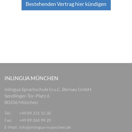
Bestehenden Vertrag hier kündigen
INLINGUA MÜNCHEN
inlingua Sprachschule U.u.C. Bernau GmbH
Sendlinger-Tor-Platz 6
80336 München
Tel.:
+49 89 231 15 30
Fax:
+49 89 260 99 20
E-Mail:
info@inlingua-muenchen.de