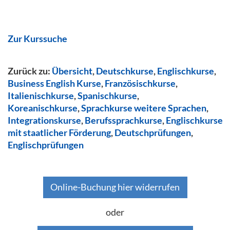
Zur Kurssuche
Zurück zu:
Übersicht
,
Deutschkurse
,
Englischkurse
,
Business English Kurse
,
Französischkurse
,
Italienischkurse
,
Spanischkurse
,
Koreanischkurse
,
Sprachkurse weitere Sprachen
,
Integrationskurse
,
Berufssprachkurse
,
Englischkurse
mit staatlicher Förderung
,
Deutschprüfungen
,
Englischprüfungen
Online-Buchung hier widerrufen
oder