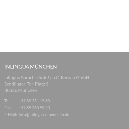
INLINGUA MÜNCHEN
inlingua Sprachschule U.u.C. Bernau GmbH
Sendlinger-Tor-Platz 6
80336 München
Tel.:
+49 89 231 15 30
Fax:
+49 89 260 99 20
E-Mail:
info@inlingua-muenchen.de