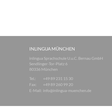
INLINGUA MÜNCHEN
inlingua Sprachschule U.u.C. Bernau GmbH
Sendlinger-Tor-Platz 6
80336 München
Tel.:
+49 89 231 15 30
Fax:
+49 89 260 99 20
E-Mail:
info@inlingua-muenchen.de