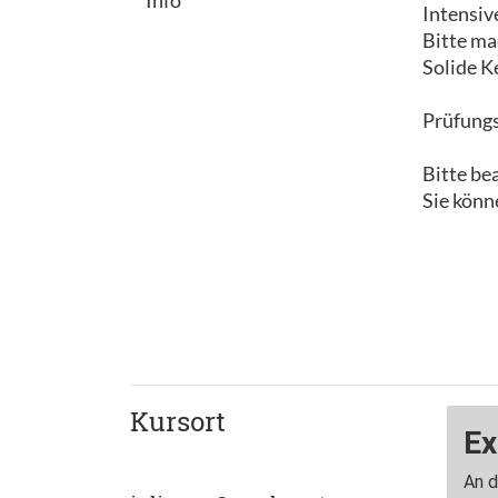
Intensiv
Bitte ma
Solide K
Prüfungs
Bitte be
Sie könn
Kursort