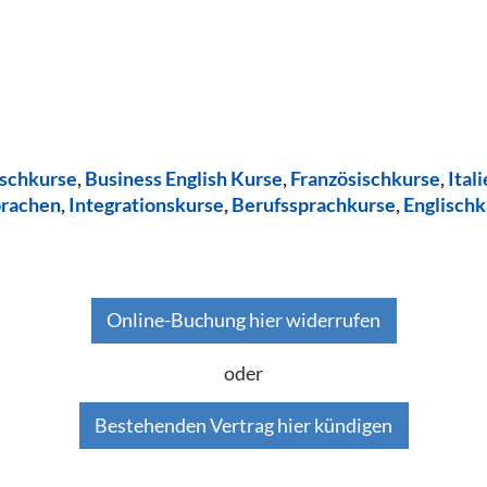
ischkurse
,
Business English Kurse
,
Französischkurse
,
Ital
prachen
,
Integrationskurse
,
Berufssprachkurse
,
Englischk
Online-Buchung hier widerrufen
oder
Bestehenden Vertrag hier kündigen