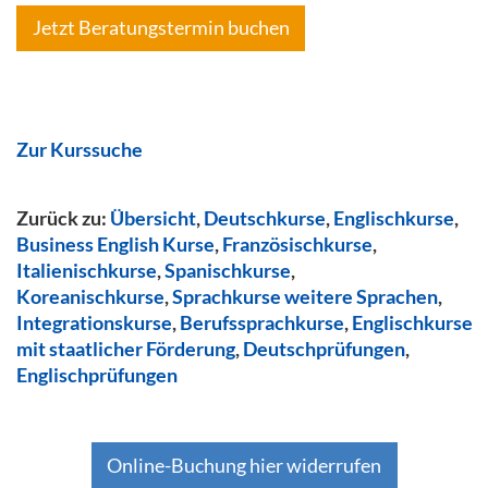
Jetzt Beratungstermin buchen
Zur Kurssuche
Zurück zu:
Übersicht
,
Deutschkurse
,
Englischkurse
,
Business English Kurse
,
Französischkurse
,
Italienischkurse
,
Spanischkurse
,
Koreanischkurse
,
Sprachkurse weitere Sprachen
,
Integrationskurse
,
Berufssprachkurse
,
Englischkurse
mit staatlicher Förderung
,
Deutschprüfungen
,
Englischprüfungen
Online-Buchung hier widerrufen