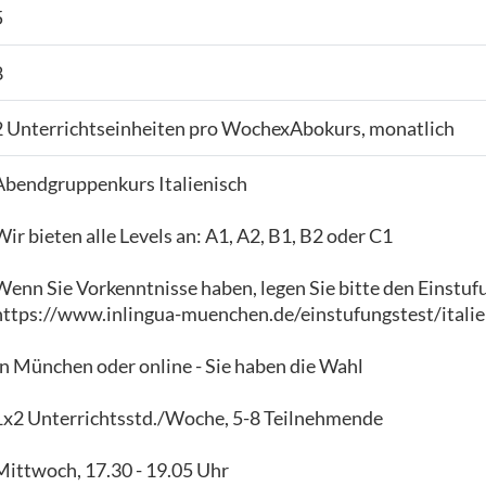
5
8
2 Unterrichtseinheiten pro WochexAbokurs, monatlich
Abendgruppenkurs Italienisch
Wir bieten alle Levels an: A1, A2, B1, B2 oder C1
Wenn Sie Vorkenntnisse haben, legen Sie bitte den Einstuf
https://www.inlingua-muenchen.de/einstufungstest/italie
In München oder online - Sie haben die Wahl
1x2 Unterrichtsstd./Woche, 5-8 Teilnehmende
Mittwoch, 17.30 - 19.05 Uhr