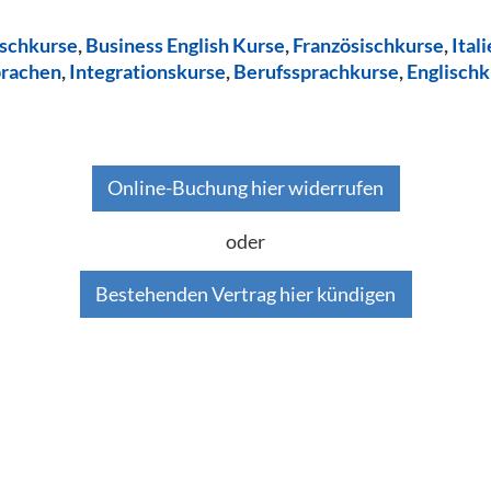
ischkurse
,
Business English Kurse
,
Französischkurse
,
Ital
prachen
,
Integrationskurse
,
Berufssprachkurse
,
Englischk
Online-Buchung hier widerrufen
oder
Bestehenden Vertrag hier kündigen