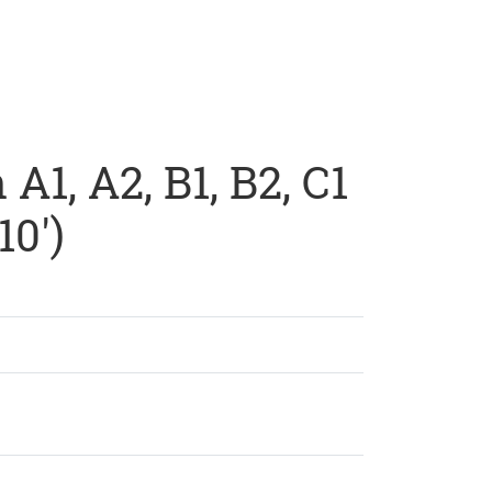
A1, A2, B1, B2, C1
10')