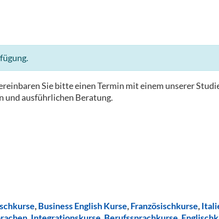
rfügung.
reinbaren Sie bitte einen Termin mit einem unserer Studi
n und ausführlichen Beratung.
ischkurse
,
Business English Kurse
,
Französischkurse
,
Ital
prachen
,
Integrationskurse
,
Berufssprachkurse
,
Englischk