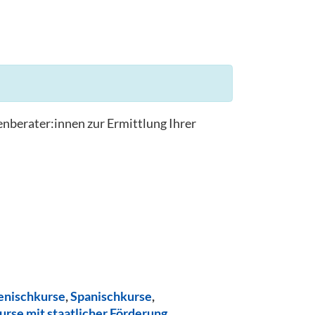
enberater:innen zur Ermittlung Ihrer
ienischkurse
,
Spanischkurse
,
urse mit staatlicher Förderung
,