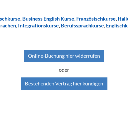
ischkurse
,
Business English Kurse
,
Französischkurse
,
Ital
prachen
,
Integrationskurse
,
Berufssprachkurse
,
Englischk
Online-Buchung hier widerrufen
oder
Bestehenden Vertrag hier kündigen