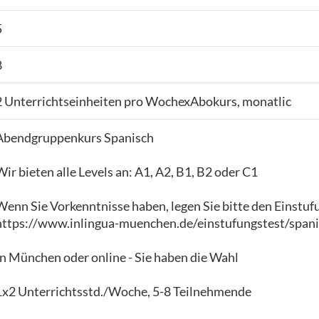
5
8
2 Unterrichtseinheiten pro WochexAbokurs, monatlic
Abendgruppenkurs Spanisch
Wir bieten alle Levels an: A1, A2, B1, B2 oder C1
Wenn Sie Vorkenntnisse haben, legen Sie bitte den Einstuf
https://www.inlingua-muenchen.de/einstufungstest/spani
In München oder online - Sie haben die Wahl
1x2 Unterrichtsstd./Woche, 5-8 Teilnehmende