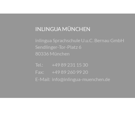
INLINGUA MÜNCHEN
inlingua Sprachschule U.u.C. Bernau GmbH
Sendlinger-Tor-Platz 6
80336 München
Tel.:
+49 89 231 15 30
Fax:
+49 89 260 99 20
E-Mail:
info@inlingua-muenchen.de
© 2026 inlingua München
Impressum
AGB
Datensc