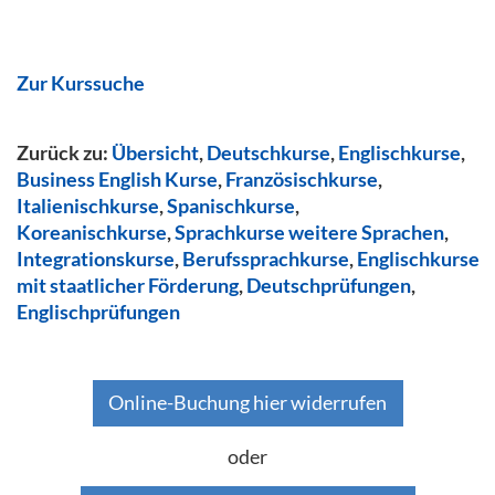
Zur Kurssuche
Zurück zu:
Übersicht
,
Deutschkurse
,
Englischkurse
,
Business English Kurse
,
Französischkurse
,
Italienischkurse
,
Spanischkurse
,
Koreanischkurse
,
Sprachkurse weitere Sprachen
,
Integrationskurse
,
Berufssprachkurse
,
Englischkurse
mit staatlicher Förderung
,
Deutschprüfungen
,
Englischprüfungen
Online-Buchung hier widerrufen
oder