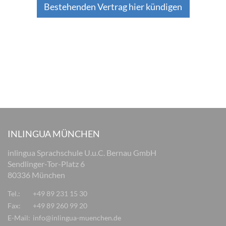
Bestehenden Vertrag hier kündigen
INLINGUA MÜNCHEN
inlingua Sprachschule U.u.C. Bernau GmbH
Sendlinger-Tor-Platz 6
80336 München
Tel.:
+49 89 231 15 30
Fax:
+49 89 260 99 20
E-Mail:
info@inlingua-muenchen.de