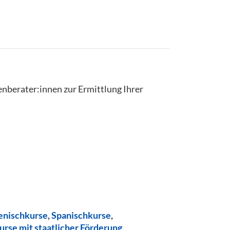
enberater:innen zur Ermittlung Ihrer
ienischkurse
,
Spanischkurse
,
urse mit staatlicher Förderung
,