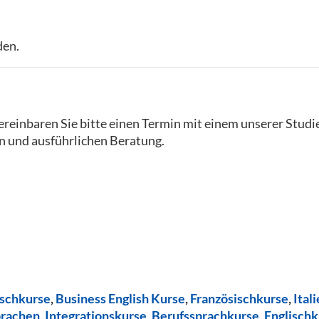
den.
reinbaren Sie bitte einen Termin mit einem unserer Studi
n und ausführlichen Beratung.
ischkurse
,
Business English Kurse
,
Französischkurse
,
Ital
prachen
,
Integrationskurse
,
Berufssprachkurse
,
Englischk