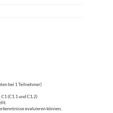
ten bei 1 Teilnehmer)
, C1 (C1.1 und C1.2)
llt.
Vorkenntnisse evaluieren können.