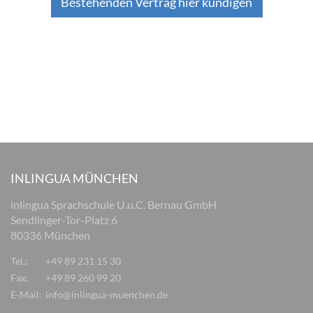
Bestehenden Vertrag hier kündigen
INLINGUA MÜNCHEN
inlingua Sprachschule U.u.C. Bernau GmbH
Sendlinger-Tor-Platz 6
80336 München
Tel.:
+49 89 231 15 30
Fax:
+49 89 260 99 20
E-Mail:
info@inlingua-muenchen.de