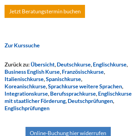
Jetzt Beratungstermin buchen
Zur Kurssuche
Zurück zu:
Übersicht
,
Deutschkurse
,
Englischkurse
,
Business English Kurse
,
Französischkurse
,
Italienischkurse
,
Spanischkurse
,
Koreanischkurse
,
Sprachkurse weitere Sprachen
,
Integrationskurse
,
Berufssprachkurse
,
Englischkurse
mit staatlicher Förderung
,
Deutschprüfungen
,
Englischprüfungen
Online-Buchung hier widerrufen