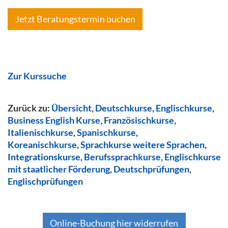
Jetzt Beratungstermin buchen
Zur Kurssuche
Zurück zu:
Übersicht
,
Deutschkurse
,
Englischkurse
,
Business English Kurse
,
Französischkurse
,
Italienischkurse
,
Spanischkurse
,
Koreanischkurse
,
Sprachkurse weitere Sprachen
,
Integrationskurse
,
Berufssprachkurse
,
Englischkurse
mit staatlicher Förderung
,
Deutschprüfungen
,
Englischprüfungen
Online-Buchung hier widerrufen