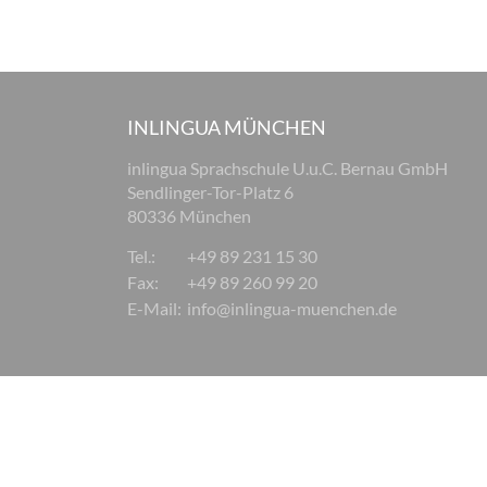
INLINGUA MÜNCHEN
inlingua Sprachschule U.u.C. Bernau GmbH
Sendlinger-Tor-Platz 6
80336 München
Tel.:
+49 89 231 15 30
Fax:
+49 89 260 99 20
E-Mail:
info@inlingua-muenchen.de
© 2026 inlingua München
Impressum
AGB
Datensc