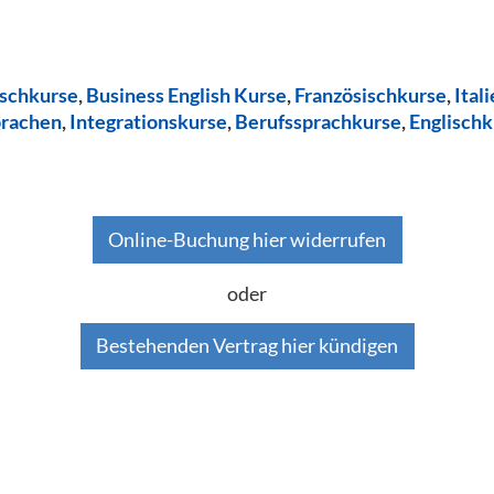
ischkurse
,
Business English Kurse
,
Französischkurse
,
Ital
prachen
,
Integrationskurse
,
Berufssprachkurse
,
Englischk
Online-Buchung hier widerrufen
oder
Bestehenden Vertrag hier kündigen