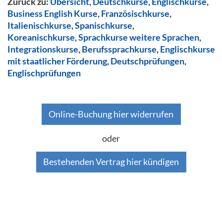
Zurück zu:
Übersicht
,
Deutschkurse
,
Englischkurse
,
Business English Kurse
,
Französischkurse
,
Italienischkurse
,
Spanischkurse
,
Koreanischkurse
,
Sprachkurse weitere Sprachen
,
Integrationskurse
,
Berufssprachkurse
,
Englischkurse
mit staatlicher Förderung
,
Deutschprüfungen
,
Englischprüfungen
Online-Buchung hier widerrufen
oder
Bestehenden Vertrag hier kündigen