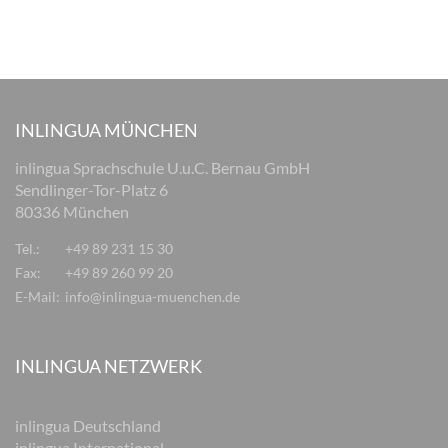
INLINGUA MÜNCHEN
inlingua Sprachschule U.u.C. Bernau GmbH
Sendlinger-Tor-Platz 6
80336 München
Tel.:
+49 89 231 15 30
Fax:
+49 89 260 99 20
E-Mail:
info@inlingua-muenchen.de
INLINGUA NETZWERK
inlingua Deutschland
inlingua International