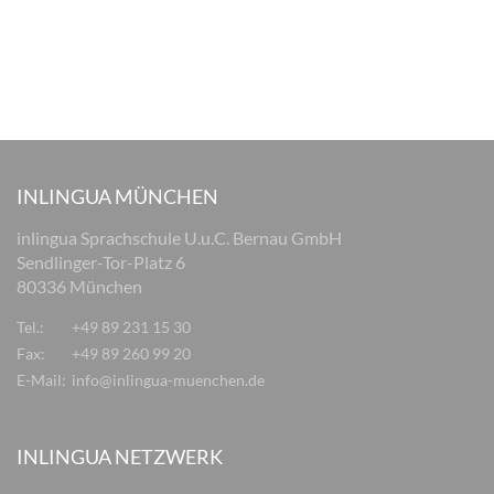
INLINGUA MÜNCHEN
inlingua Sprachschule U.u.C. Bernau GmbH
Sendlinger-Tor-Platz 6
80336 München
Tel.:
+49 89 231 15 30
Fax:
+49 89 260 99 20
E-Mail:
info@inlingua-muenchen.de
INLINGUA NETZWERK