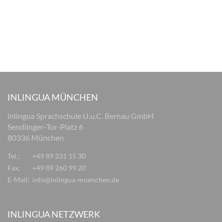
INLINGUA MÜNCHEN
inlingua Sprachschule U.u.C. Bernau GmbH
Sendlinger-Tor-Platz 6
80336 München
Tel.:
+49 89 231 15 30
Fax:
+49 89 260 99 20
E-Mail:
info@inlingua-muenchen.de
INLINGUA NETZWERK