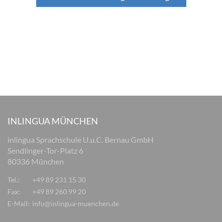
INLINGUA MÜNCHEN
inlingua Sprachschule U.u.C. Bernau GmbH
Sendlinger-Tor-Platz 6
80336 München
Tel.:
+49 89 231 15 30
Fax:
+49 89 260 99 20
E-Mail:
info@inlingua-muenchen.de