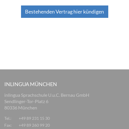
Bestehenden Vertrag hier kündigen
INLINGUA MÜNCHEN
inlingua Sprachschule U.u.C. Bernau GmbH
Sendlinger-Tor-Platz 6
80336 München
Tel.:
+49 89 231 15 30
Fax:
+49 89 260 99 20