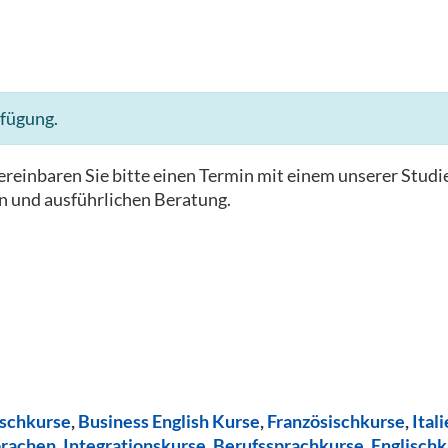
rfügung.
reinbaren Sie bitte einen Termin mit einem unserer Studi
n und ausführlichen Beratung.
ischkurse
,
Business English Kurse
,
Französischkurse
,
Ital
prachen
,
Integrationskurse
,
Berufssprachkurse
,
Englischk