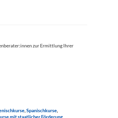
enberater:innen zur Ermittlung Ihrer
ienischkurse
,
Spanischkurse
,
urse mit staatlicher Förderung
,