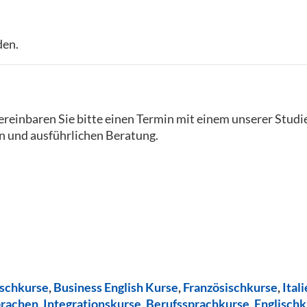
den.
reinbaren Sie bitte einen Termin mit einem unserer Studi
n und ausführlichen Beratung.
ischkurse
,
Business English Kurse
,
Französischkurse
,
Ital
prachen
,
Integrationskurse
,
Berufssprachkurse
,
Englischk