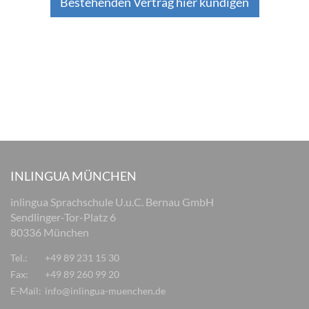
Bestehenden Vertrag hier kündigen
INLINGUA MÜNCHEN
inlingua Sprachschule U.u.C. Bernau GmbH
Sendlinger-Tor-Platz 6
80336 München
Tel.:
+49 89 231 15 30
Fax:
+49 89 260 99 20
E-Mail:
info@inlingua-muenchen.de