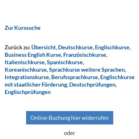
Zur Kurssuche
Zurück zu:
Übersicht
,
Deutschkurse
,
Englischkurse
,
Business English Kurse
,
Französischkurse
,
Italienischkurse
,
Spanischkurse
,
Koreanischkurse
,
Sprachkurse weitere Sprachen
,
Integrationskurse
,
Berufssprachkurse
,
Englischkurse
mit staatlicher Förderung
,
Deutschprüfungen
,
Englischprüfungen
Online-Buchung hier widerrufen
oder