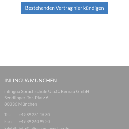
Bestehenden Vertrag hier kündigen
INLINGUA MÜNCHEN
inlingua Sprachschule U.u.C. Bernau GmbH
Sendlinger-Tor-Platz 6
80336 München
Tel.:
+49 89 231 15 30
Fax:
+49 89 260 99 20
E-Mail:
info@inlingua-muenchen.de