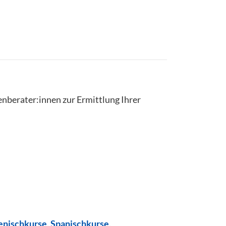
enberater:innen zur Ermittlung Ihrer
ienischkurse
,
Spanischkurse
,