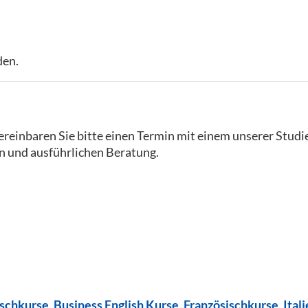
den.
reinbaren Sie bitte einen Termin mit einem unserer Studi
n und ausführlichen Beratung.
ischkurse
,
Business English Kurse
,
Französischkurse
,
Ital