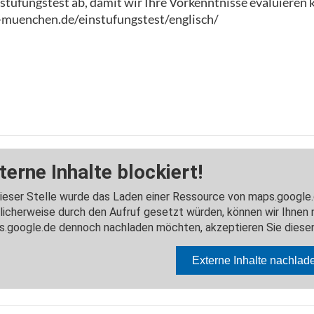
nstufungstest ab, damit wir Ihre Vorkenntnisse evaluieren 
-muenchen.de/einstufungstest/englisch/