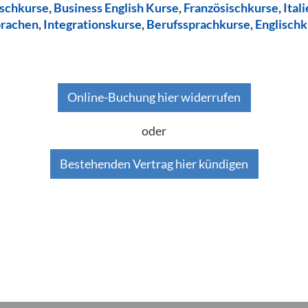
ischkurse
,
Business English Kurse
,
Französischkurse
,
Ital
prachen
,
Integrationskurse
,
Berufssprachkurse
,
Englischk
Online-Buchung hier widerrufen
oder
Bestehenden Vertrag hier kündigen