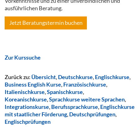
Vorkenntnisse und zu einer unverbindlichen und
ausführlichen Beratung.
Jetzt Beratungstermin buchen
Zur Kurssuche
Zurück zu:
Übersicht
,
Deutschkurse
,
Englischkurse
,
Business English Kurse
,
Französischkurse
,
Italienischkurse
,
Spanischkurse
,
Koreanischkurse
,
Sprachkurse weitere Sprachen
,
Integrationskurse
,
Berufssprachkurse
,
Englischkurse
mit staatlicher Förderung
,
Deutschprüfungen
,
Englischprüfungen