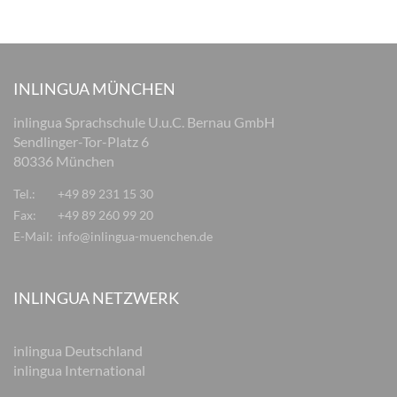
INLINGUA MÜNCHEN
inlingua Sprachschule U.u.C. Bernau GmbH
Sendlinger-Tor-Platz 6
80336 München
Tel.:
+49 89 231 15 30
Fax:
+49 89 260 99 20
E-Mail:
info@inlingua-muenchen.de
INLINGUA NETZWERK
inlingua Deutschland
inlingua International