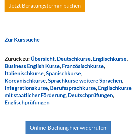
Jetzt Beratungstermin buchen
Zur Kurssuche
Zurück zu:
Übersicht
,
Deutschkurse
,
Englischkurse
,
Business English Kurse
,
Französischkurse
,
Italienischkurse
,
Spanischkurse
,
Koreanischkurse
,
Sprachkurse weitere Sprachen
,
Integrationskurse
,
Berufssprachkurse
,
Englischkurse
mit staatlicher Förderung
,
Deutschprüfungen
,
Englischprüfungen
Online-Buchung hier widerrufen