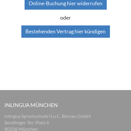
Online-Buchung hier widerrufen
oder
Bestehenden Vertrag hier kündigen
INLINGUA MÜNCHEN
inlingua Sprachschule U.u.C. Bernau GmbH
Sendlinger-Tor-Platz 6
80336 München