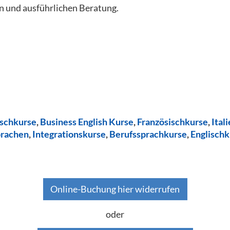
n und ausführlichen Beratung.
ischkurse
,
Business English Kurse
,
Französischkurse
,
Ital
prachen
,
Integrationskurse
,
Berufssprachkurse
,
Englischk
Online-Buchung hier widerrufen
oder