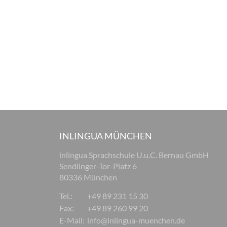
INLINGUA MÜNCHEN
inlingua Sprachschule U.u.C. Bernau GmbH
Sendlinger-Tor-Platz 6
80336 München
Tel.:
+49 89 231 15 30
Fax:
+49 89 260 99 20
E-Mail:
info@inlingua-muenchen.de