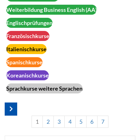
Weiterbildung Business English (AA)
Englischprüfungen
Französischkurse
Italienischkurse
Spanischkurse
Koreanischkurse
Sprachkurse weitere Sprachen
1
2
3
4
5
6
7