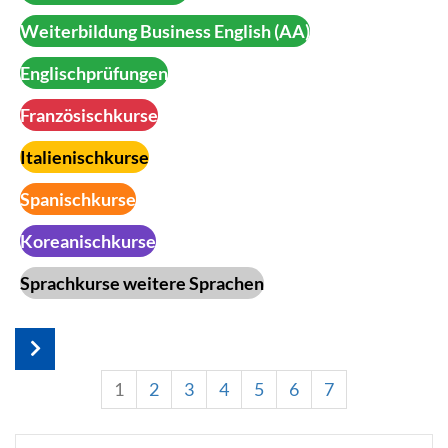
Weiterbildung Business English (AA)
Englischprüfungen
Französischkurse
Italienischkurse
Spanischkurse
Koreanischkurse
Sprachkurse weitere Sprachen
1
2
3
4
5
6
7