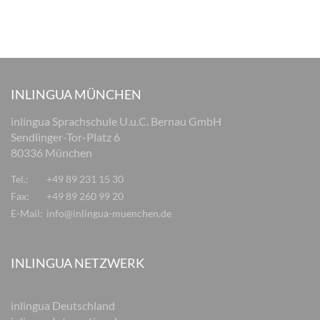
INLINGUA MÜNCHEN
inlingua Sprachschule U.u.C. Bernau GmbH
Sendlinger-Tor-Platz 6
80336 München
Tel.:
+49 89 231 15 30
Fax:
+49 89 260 99 20
E-Mail:
info@inlingua-muenchen.de
INLINGUA NETZWERK
inlingua Deutschland