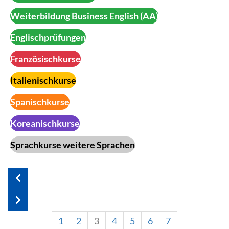
Weiterbildung Business English (AA)
Englischprüfungen
Französischkurse
Italienischkurse
Spanischkurse
Koreanischkurse
Sprachkurse weitere Sprachen
1
2
3
4
5
6
7