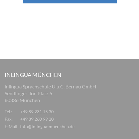
INLINGUA MÜNCHEN
inlingua Sprachschule U.u.C. Bernau GmbH
Sendlinger-Tor-Platz 6
80336 München
Tel.:
+49 89 231 15 30
Fax:
+49 89 260 99 20
E-Mail:
info@inlingua-muenchen.de