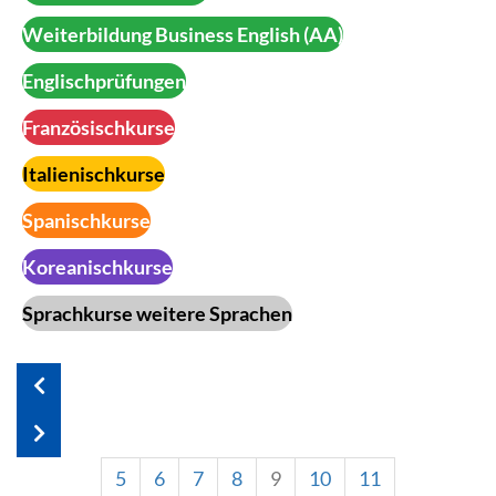
Weiterbildung Business English (AA)
Englischprüfungen
Französischkurse
Italienischkurse
Spanischkurse
Koreanischkurse
Sprachkurse weitere Sprachen
5
6
7
8
9
10
11