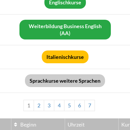
Englischkurse
Weiterbildung Business English
(AA)
Italienischkurse
Sprachkurse weitere Sprachen
1
2
3
4
5
6
7
Beginn
Uhrzeit
Kur