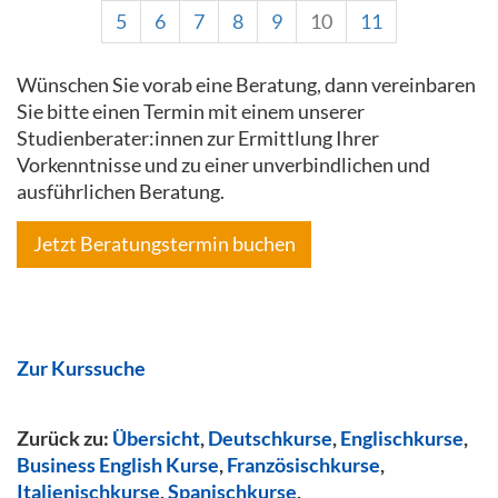
5
6
7
8
9
10
11
Wünschen Sie vorab eine Beratung, dann vereinbaren
Sie bitte einen Termin mit einem unserer
Studienberater:innen zur Ermittlung Ihrer
Vorkenntnisse und zu einer unverbindlichen und
ausführlichen Beratung.
Jetzt Beratungstermin buchen
Zur Kurssuche
Zurück zu:
Übersicht
,
Deutschkurse
,
Englischkurse
,
Business English Kurse
,
Französischkurse
,
Italienischkurse
,
Spanischkurse
,