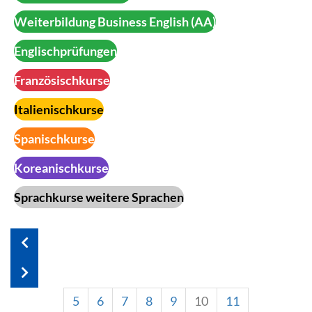
Weiterbildung Business English (AA)
Englischprüfungen
Französischkurse
Italienischkurse
Spanischkurse
Koreanischkurse
Sprachkurse weitere Sprachen
5
6
7
8
9
10
11