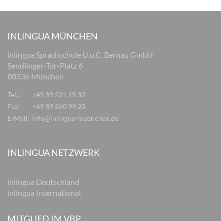
INLINGUA MÜNCHEN
inlingua Sprachschule U.u.C. Bernau GmbH
Sendlinger-Tor-Platz 6
80336 München
Tel.:
+49 89 231 15 30
Fax:
+49 89 260 99 20
E-Mail:
info@inlingua-muenchen.de
INLINGUA NETZWERK
inlingua Deutschland
inlingua International
MITGLIED IM VBP