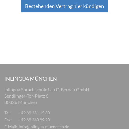
Bestehenden Vertrag hier kündigen
INLINGUA MÜNCHEN
inlingua Sprachschule U.u.C. Bernau GmbH
Sendlinger-Tor-Platz 6
80336 München
Tel.:
+49 89 231 15 30
Fax:
+49 89 260 99 20
E-Mail:
info@inlingua-muenchen.de