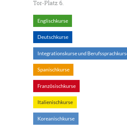
Tor-Platz 6.
Englischkurse
Deutschkurse
Integrationskurse und Berufssprachkurs
Spanischkurse
Französischkurse
Italienischkurse
Koreanischkurse