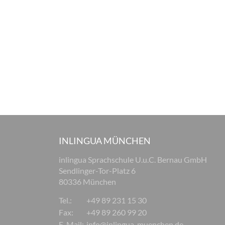
INLINGUA MÜNCHEN
inlingua Sprachschule U.u.C. Bernau GmbH
Sendlinger-Tor-Platz 6
80336 München
Tel.:
+49 89 231 15 30
Fax:
+49 89 260 99 20
E-Mail:
info@inlingua-muenchen.de