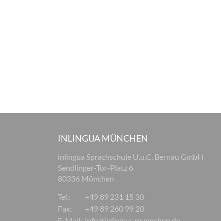
INLINGUA MÜNCHEN
inlingua Sprachschule U.u.C. Bernau GmbH
Sendlinger-Tor-Platz 6
80336 München
Tel.:
+49 89 231 15 30
Fax:
+49 89 260 99 20
E-Mail:
info@inlingua-muenchen.de