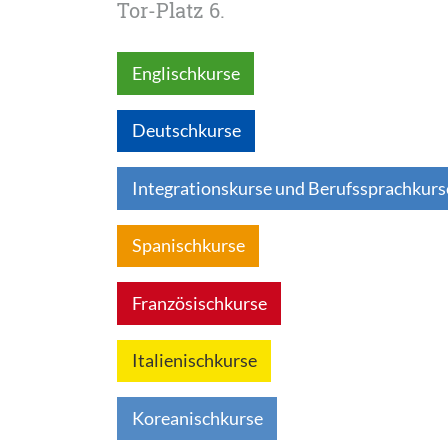
Tor-Platz 6.
Englischkurse
Deutschkurse
Integrationskurse und Berufssprachkurs
Spanischkurse
Französischkurse
Italienischkurse
Koreanischkurse