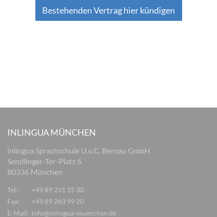
Bestehenden Vertrag hier kündigen
INLINGUA MÜNCHEN
inlingua Sprachschule U.u.C. Bernau GmbH
Sendlinger-Tor-Platz 6
80336 München
Tel.:
+49 89 231 15 30
Fax:
+49 89 260 99 20
E-Mail:
info@inlingua-muenchen.de