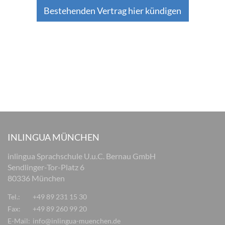
Bestehenden Vertrag hier kündigen
INLINGUA MÜNCHEN
inlingua Sprachschule U.u.C. Bernau GmbH
Sendlinger-Tor-Platz 6
80336 München
Tel.:
+49 89 231 15 30
Fax:
+49 89 260 99 20
E-Mail:
info@inlingua-muenchen.de