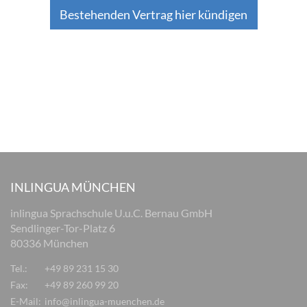
Bestehenden Vertrag hier kündigen
INLINGUA MÜNCHEN
inlingua Sprachschule U.u.C. Bernau GmbH
Sendlinger-Tor-Platz 6
80336 München
Tel.:
+49 89 231 15 30
Fax:
+49 89 260 99 20
E-Mail:
info@inlingua-muenchen.de