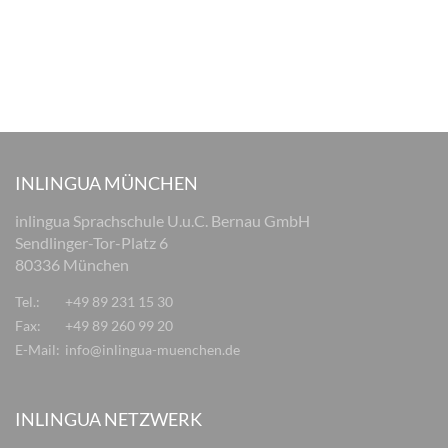
INLINGUA MÜNCHEN
inlingua Sprachschule U.u.C. Bernau GmbH
Sendlinger-Tor-Platz 6
80336 München
Tel.:
+49 89 231 15 30
Fax:
+49 89 260 99 20
E-Mail:
info@inlingua-muenchen.de
INLINGUA NETZWERK